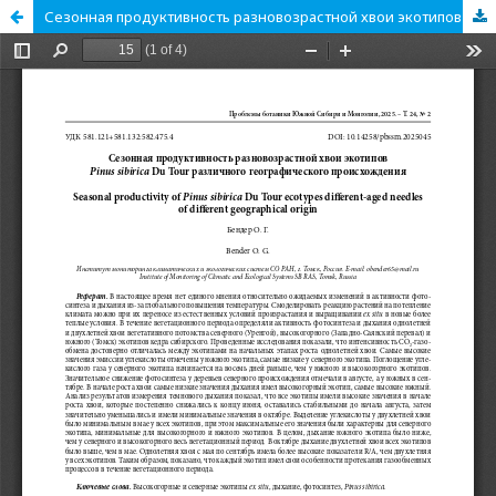
Сезонная продуктивность разновозрастной хвои экотипов Pinus sibirica Du Tour различного географического происхождения