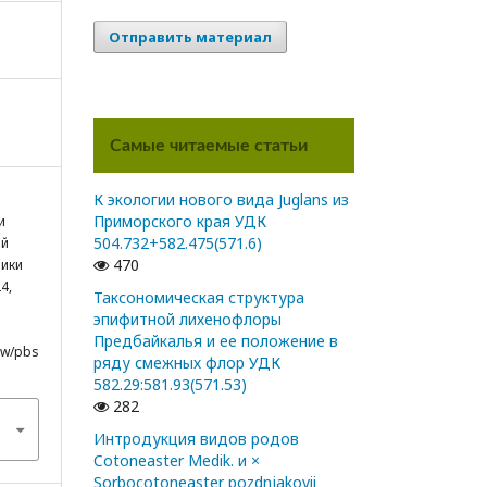
Отправить материал
Самые читаемые статьи
К экологии нового вида Juglans из
Приморского края УДК
и
504.732+582.475(571.6)
ий
470
ники
4,
Таксономическая структура
эпифитной лихенофлоры
Предбайкалья и ее положение в
iew/pbs
ряду смежных флор УДК
582.29:581.93(571.53)
282
Интродукция видов родов
Cotoneaster Medik. и ×
Sorbocotoneaster pozdnjakovii