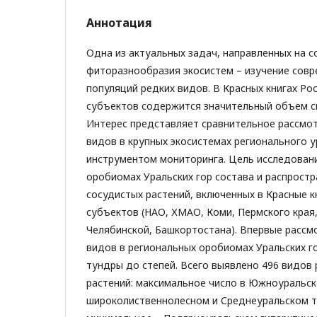
Аннотация
Одна из актуальных задач, направленных на с
фиторазнообразия экосистем – изучение совр
популяций редких видов. В Красных книгах Ро
субъектов содержится значительный объем св
Интерес представляет сравнительное рассмот
видов в крупных экосистемах регионального у
инструментом мониторинга. Цель исследовани
оробиомах Уральских гор состава и распрост
сосудистых растений, включенных в Красные кн
субъектов (НАО, ХМАО, Коми, Пермского края
Челябинской, Башкортостана). Впервые рассм
видов в региональных оробиомах Уральских г
тундры до степей. Всего выявлено 496 видов
растений: максимальное число в Южноуральс
широколиственнолесном и Среднеуральском 