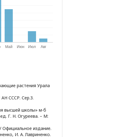
чезающие растения Урала
 АН СССР. Сер.3.
ля высшей школы» м-б
ед. Г. Н. Огуреева. – М:
 / Официальное издание.
иненко, И. А. Лавриненко.