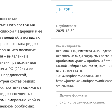
PDF
охранение
еменного состояния
Опубликован
2025-12-30
ссийской Федерации и ее
едений об этих видах.
рение состава редких
Как цитировать
ровня, что послужит
Леонова Н. Б., Микляева И. М. Редкие 
я – выявление в
охраняемые виды сосудистых растен
оробиомов Урала // Проблемы бота
ранения редких видов
Южной Сибири и Монголии, 2025. Т. 2
иги: РФ (2024) и ее
№ 2. С. 109-114 DOI:
, Свердловской,
10.14258/pbssm.2025064. URL:
отрен состав редких
https://journal.asu.ru/bpssm/article/v
sm.2025064.
ор, протягивающихся от
 редких сосудистых
Другие форматы
ком неморально-хвойно-
библиографических ссылок
таежном оробиомах,