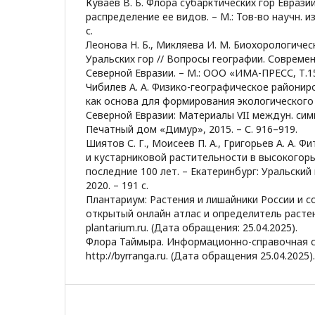
Куваев В. Б. Флора субарктических гор Еврази
распределение ее видов. – М.: Тов-во научн. и
с.
Леонова Н. Б., Микляева И. М. Биохорологиче
Уральских гор // Вопросы географии. Совреме
Северной Евразии. – М.: ООО «ИМА-ПРЕСС, Т.156
Чибилев А. А. Физико-географическое райони
как основа для формирования экологического 
Северной Евразии: Материалы VII междун. сим
Печатный дом «Димур», 2015. – С. 916–919.
Шиятов С. Г., Моисеев П. А., Григорьев А. А. 
и кустарниковой растительности в высокогор
последние 100 лет. – Екатеринбург: Уральский г
2020. – 191 с.
Плантариум: Растения и лишайники России и с
открытый онлайн атлас и определитель растений
plantarium.ru. (Дата обращения: 25.04.2025).
Флора Таймыра. Информационно-справочная с
http://byrranga.ru. (Дата обращения 25.04.2025).