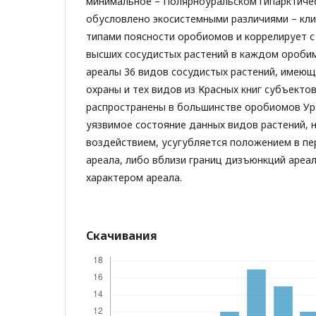
минимальное – Полярноуральском гипарктиче
обусловлено экосистемными различиями – кл
типами поясности оробиомов и коррелирует 
высших сосудистых растений в каждом ороби
ареалы 36 видов сосудистых растений, имею
охраны и тех видов из Красных книг субъекто
распространены в большинстве оробиомов Ура
уязвимое состояние данных видов растений, 
воздействием, усугубляется положением в пе
ареала, либо вблизи границ дизъюнкций ареа
характером ареала.
Скачивания