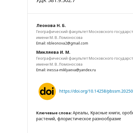
УДК 581.9:502.7
Леонова Н. Б.
Географический факультет Московского государс
имени М. В. Ломоносова
Email: nbleonova2@gmail.com
Микляева И. М.
Географический факультет Московского государс
имени М. В. Ломоносова
Email: inessa-miklyaeva@yandex.ru
https://doi.org/10.14258/pbssm.2025
Ареалы, Красные книги, оро
Ключевые слова:
растений, флористическое разнообразие