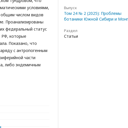
ском тундровом, что
иматическими условиями,
Выпуск
Том 24 № 2 (2025): Проблемы
с общим числом видов
ботаники Южной Сибири и Мон
ме. Проанализированы
щих федеральный статус
Раздел
в РФ, которые
Статьи
ла. Показано, что
наряду с антропогенным
риферийной части
ла, либо эндемичным