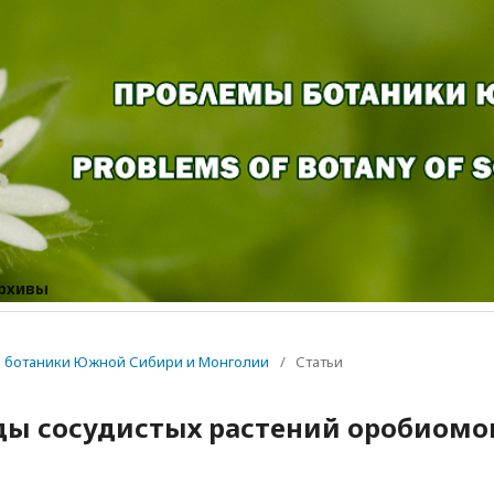
рхивы
мы ботаники Южной Сибири и Монголии
/
Статьи
ды сосудистых растений оробиомо