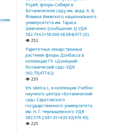
Pojark. флоры Сибири в
Ботаническом саду им. акад. А. В.
Фомина Киевского национального
голии
университета им. Тараса
Шевченко (сообщение 2) УДК
582.734.3+58.006:58.084(477-25)
252
Раритетные лекарственные
растения флоры Донбасса в
коллекции ГУ «Донецкий
ботанический сад» УДК
502.75(477.62)
233
Iris sibirica L. в коллекции Учебно-
научного центра «Ботанический
сад» Саратовского
государственного университета
им. Н. Г. Чернышевского УДК
582.579.2:581.41+635.92(470.43)
225