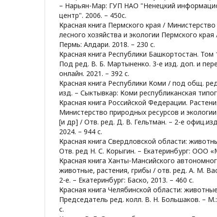
– Нарьян-Мар: ГУП НАО "Ненецкий информаци
центр". 2006. – 450с.
Красная книга Пермского края / Министерство
лесного хозяйства и экологии Пермского края /
Пермь: Алдари. 2018. – 230 с.
Красная книга Республики Башкортостан. Том 1
Под ред. В. Б. Мартыненко. 3-е изд. доп. и пер
онлайн. 2021. – 392 с.
Красная книга Республики Коми / под общ. ред.
изд. – Сыктывкар: Коми республиканская типог
Красная книга Российской Федерации. Растения
Министерство природных ресурсов и экологи
[и др] / Отв. ред. Д. В. Гельтман. – 2-е офиц.и
2024. – 944 с.
Красная книга Свердловской области: животны
Отв. ред Н. С. Корыгин. – Екатеринбург: ООО «М
Красная книга Ханты-Мансийского автономног
животные, растения, грибы / отв. ред. А. М. Вас
2-е. – Екатеринбург: Баско, 2013. – 460 с.
Красная книга Челябинской области: животные,
Председатель ред. колл. В. Н. Большаков. – М.:
с.