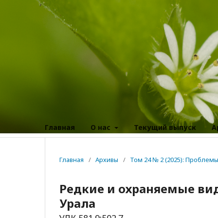
Главная
О нас
Текущий выпуск
А
Главная
/
Архивы
/
Том 24 № 2 (2025): Пробле
Редкие и охраняемые ви
Урала