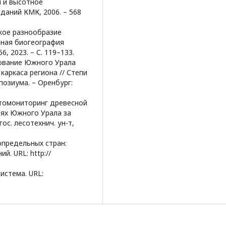
и и высотное
зданий КМК, 2006. – 568
ское разнообразие
нная биогеография
, 2023. – С. 119–133.
рование Южного Урала
каркаса региона // Степи
позиума. – Оренбург:
Фитомониторинг древесной
ьях Южного Урала за
ос. лесотехнич. ун-т,
определьных стран:
. URL: http://
истема. URL: