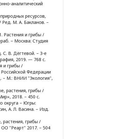
онно-аналитический
 природных ресурсов,
 Ред. М. А. Бакланов. –
. Растения и грибы /
ераб. – Москва: Студия
 С. В. Дёгтевой. – 3-е
рафия, 2019. — 768 с.
 и грибы /
и Российской Федерации
зд. – М.: ВНИИ "Экология",
е, растения, грибы /
ир», 2018. – 450 с.
о округа – Югры:
ин, А. Л. Васина. – Изд.
 растения, грибы /
 ОО "Реарт" 2017. – 504