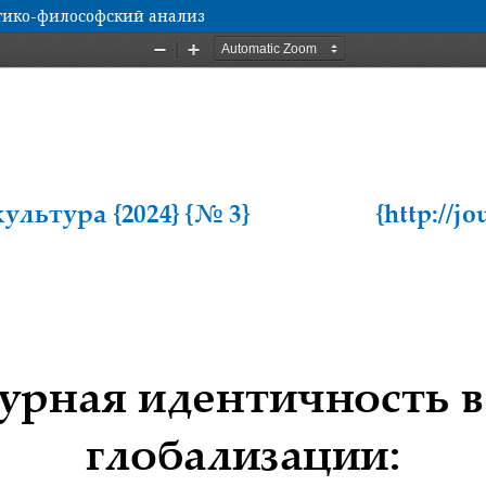
етико-философский анализ