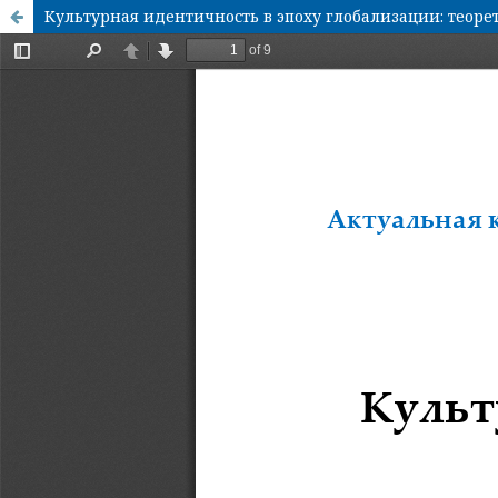
Культурная идентичность в эпоху глобализации: теор