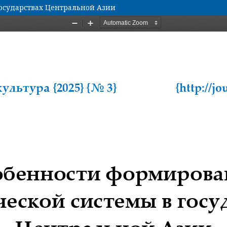
осударствах Центральной Азии