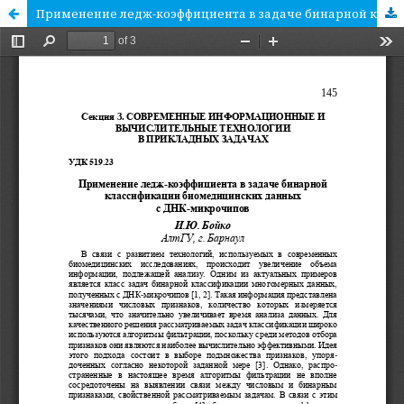
Применение ледж-коэффициента в задаче бинарной классификации биомедицинских данных с ДНК-микрочипов