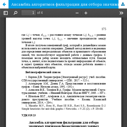
Ансамбль алгоритмов фильтрации для отбора значимых признаков биомедицинских данных