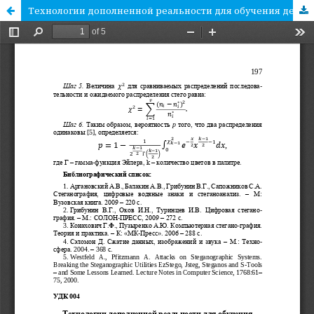
Технологии дополненной реальности для обучения детей устному счету