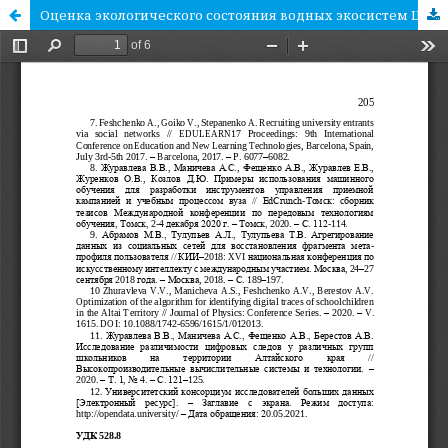
Оценка экологического состояния водных экосистем Центрального Ямала