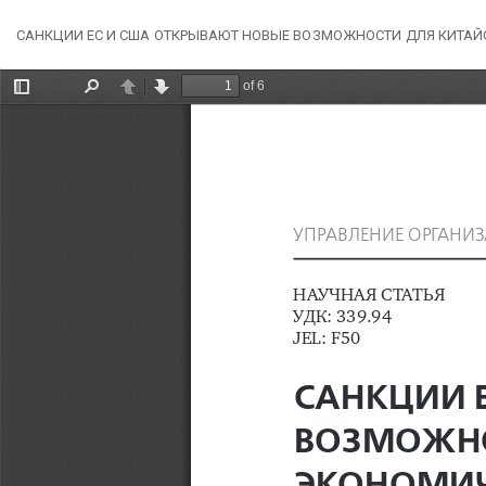
Вернуться
САНКЦИИ ЕС И США ОТКРЫВАЮТ НОВЫЕ ВОЗМОЖНОСТИ ДЛЯ КИТА
к
Подробностям
о
статье