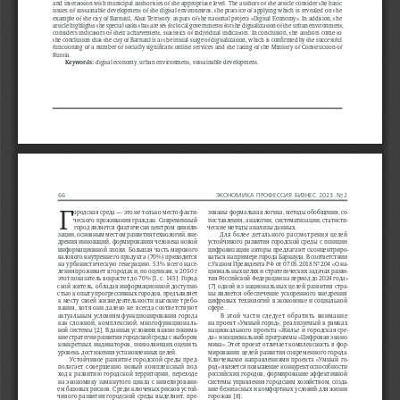
and interaction with municipal authorities of the appropriate level. The authors of the article consider the basic 
issues of sustainable development of the digital environment, the practice of applying which is revealed on the 
example of the city of Barnaul, Altai Territory, as part of the national project «Digital Economy». In addition, the 
article highlights the special tasks that are set for local governments for the digitalization of the urban environment, 
considers indicators of their achievement, statistics of individual indicators. In conclusion, the authors come to 
the conclusion that the city of Barnaul is at the initial stage of digitalization, which is confirmed by the successful 
functioning of a number of socially significant online services and the rating of the Ministry of Construction of 
Russia.
 digital economy, urban environment, sustainable development.
Keywords:
66
Алтатйслк  игтоуддср  всеауд  2023. н 
2
Г
ородская среда — это не только место факти
-
зованы формальная логика, методы обобщения, со
-
ческого проживания граждан. Современный 
поставления, аналогии, систематизации, статисти
-
город является фактически центром цивили
-
ческие методы анализы данных.
зации, основным местом развития технологий, вне
-
Для  более  детального  рассмотрения  целей  
устойчивого развития городской среды с позиции 
дрения инноваций, формирования человека новой 
информационной эпохи. Большая часть мирового 
цифровизации авторы предлагают сконцентриро
-
валового внутреннего продукта (70 
%) приходится 
ваться на 
примере города Барнаула. В 
соответствии 
на урбанистическую генерацию. 53 
% всего насе
-
с Указом Президента РФ от 07.05.2018 No 
204 «О на
-
ления проживает в городах и, по оценкам, к 2050 г. 
циональных целях и 
стратегических задачах разви
-
этот показатель возрастет до 70 
% [1, с. 145]. Город
-
тия Российской Федерации на период до 2024 года» 
ской житель, обладая информационной доступно
-
[7] одной из национальных целей развития стра
-
стью к опыту прогрессивных городов, предъявляет 
ны является обеспечение ускоренного внедрения 
к   месту своей жизнедеятельности высокие требо
-
цифровых технологий в экономике и социальной 
вания, хотя они далеко не всегда соответствуют 
сфере.
актуальным условиям функционирования города 
В  этой  части  следует  обратить  внимание  
на проект «Умный город», реализуемый в рамках 
как сложной, комплексной, многофункциональ
-
национального проекта «Жилье и городская сре
ной системы [2]. В данных условиях важно понима
-
-
ние стратегии развития городской среды с выбором 
да» и 
национальной программы «Цифровая эконо
-
конкретных индикаторов, позволяющих оценить 
мика». Этот проект отличает комплексность в фор
-
уровень достижения установленных целей.
мировании целей развития современного города. 
Устойчивое развитие городской среды пред
-
Ключевыми направлениями проекта «Умный го
-
полагает  совершенно  новый  комплексный  под
-
род» является повышение конкурентоспособности 
ход к
 развитию городской территории, переходе 
российских городов, формирование эффективной 
на экономику замкнутого цикла с нивелировани
-
системы управления городским хозяйством, созда
-
ем базовых рисков. Среди ключевых рисков устой
-
ние безопасных и 
комфортных условий для жизни 
чивого развития городской среды выделяют, пре
-
горожан [8].