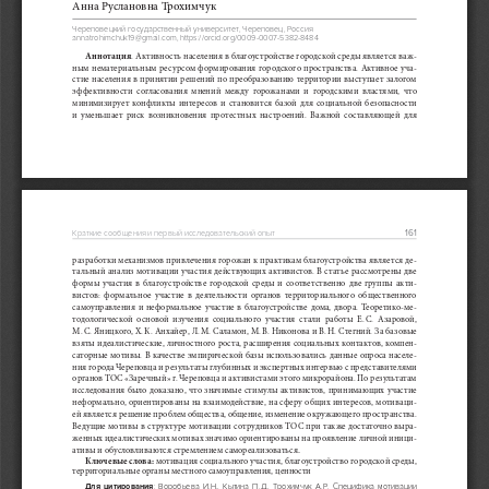
Анна Руслановна Трохимчук 
Череповецкий государственный университет, Череповец, Россия
annatrohimchuk19@gmail.com, https://orcid.org/0009-0007-5382-8484
Аннотация
. Активность населения в благоустройстве городской среды является важ-
ным  нематериальным  ресурсом  формирования  городского  пространства.  Активное  уча-
стие  населения  в  принятии  решений  по  преобразованию  территории  выступает  залогом  
эффек
тивности  согласования  мнений  между  горожанами  и  городскими  властями,  что  
минимизирует  конфликты  интересов  и  становится  базой  для  социальной  безопасности  
и  уменьшает  риск  возникновения  протестных  настроений.  Важной  составляющей  для  
161
Краткие сообщения и первый исследовательский опыт
разработки механизмов привлечения горожан к практикам благоустройства является де-
тальный  анализ  мотивации  участия  действующих  активистов.  В  статье  рассмотрены  две  
формы  участия  в  благоустройстве  городской  среды  и  соответственно  две  группы  акти-
вистов:  формальное  участие  в  деятельности  органов  территориального  общественного  
самоуправления  и  неформальное  участие  в  благоустройстве  дома,  двора.  Теоретико-ме-
тодологической  основой  изучения  социального  участия  стали  работы  Е.  С.  Азаровой,  
М. С. Яницкого,  Х. К. Анхайер,  Л. М. Саламон,  М. В. Никонова  и В. Н. Стегний.  За  базовые 
взяты идеалистические, личностного роста, расширения социальных контактов, компен-
саторные мотивы. В качестве эмпирической базы использовались данные опроса населе-
ния города Череповца и результаты глубинных и экспертных интервью с представителями 
органов ТОС «Заречный» г. Череповца и активистами этого микрорайона. По результатам 
исследования  было  доказано,  что  значимые  стимулы  активистов,  принимающих  участие  
неформально, ориентированы на взаимодействие, на сферу общих интересов, мотиваци-
ей является решение проблем общества, общение, изменение окружающего пространства. 
Ведущие  мотивы  в  структуре  мотивации  сотрудников  ТОС  при  также  достаточно  выра-
женных идеалистических мотивах значимо ориентированы на проявление личной иници-
. 
ативы и обусловливаются стремлением самореализоваться
Ключевые слова:
 мотивация социального участия, благоустройство городской среды, 
территориальные органы местного самоуправления, ценности
Для  цитирования
:  Воробьева  И.Н.,  Кытина  П.Д.,  Трохимчук  А.Р.  Специфика  мотивации  