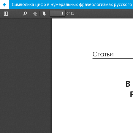
Символика цифр в нумеральных фразеологизмах русского 