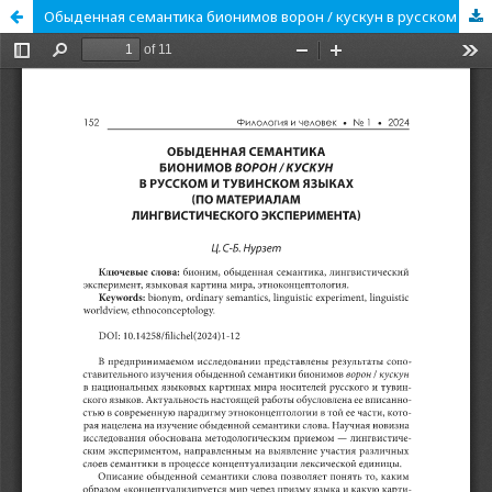
Обыденная семантика бионимов ворон / кускун в русском и тувинском языках (по материалам лингвистического эксперимента)