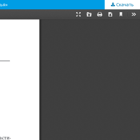
жья»
Скачать