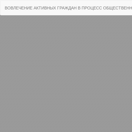
Вернуться
ВОВЛЕЧЕНИЕ АКТИВНЫХ ГРАЖДАН В ПРОЦЕСС ОБЩЕСТВЕНН
к
Подробностям
о
статье