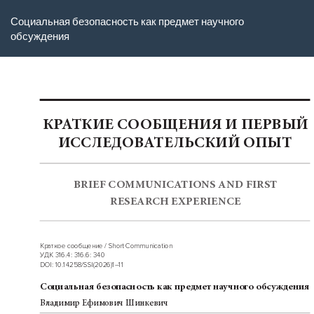
Вернуться
Социальная безопасность как предмет научного
к
обсуждения
Подробностям
о
статье