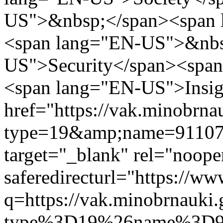
US">&nbsp;</span><span 
<span lang="EN-US">&nbs
US">Security</span><spa
<span lang="EN-US">Insi
href="https://vak.minobrna
type=19&amp;name=9110
target="_blank" rel="noope
saferedirecturl="https://w
q=https://vak.minobrnauki.
type%3D19%26name%3D91