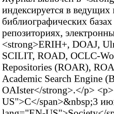
индексируется в ведущих
библиографических базах 
репозиториях, электронны
<strong>ERIH+, DOAJ, Ulric
SCILIT, ROAD, OCLC-World
Repositories (ROAR), RO
Academic Search Engine (B
OAIster</strong>.</p> <p
US">C</span>&nbsp;3 июн
lang="EN-US">Society</s