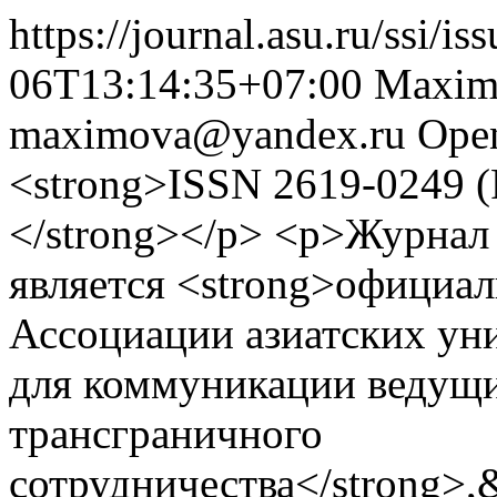
https://journal.asu.ru/ssi/is
06T13:14:35+07:00
Maxim
maximova@yandex.ru
Open
<strong>ISSN 2619-0249 (P
</strong></p> <p>Журнал «
является <strong>официа
Ассоциации азиатских ун
для коммуникации ведущи
трансграничного
сотрудничества</strong>