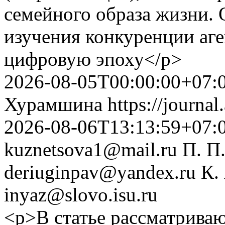
семейного образа жизни.
изучения конкуренции аге
цифровую эпоху</p>
2026-08-05T00:00:00+07:
Хурамшина
https://journal
2026-08-06T13:13:59+07:
kuznetsova1@mail.ru
П. П
deriuginpav@yandex.ru
К.
inyaz@slovo.isu.ru
<p>В статье рассматрива