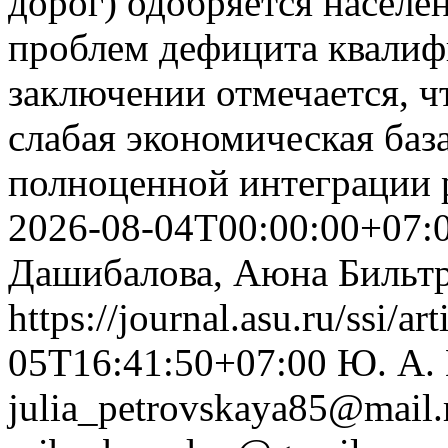
дорог) одобряется населе
проблем дефицита квалиф
заключении отмечается, ч
слабая экономическая ба
полноценной интеграции 
2026-08-04T00:00:00+07:
Дашибалова, Аюна Бильт
https://journal.asu.ru/ssi/a
05T16:41:50+07:00
Ю. А.
julia_petrovskaya85@mail.