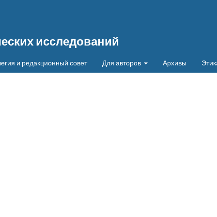
ческих исследований
егия и редакционный совет
Для авторов
Архивы
Этик