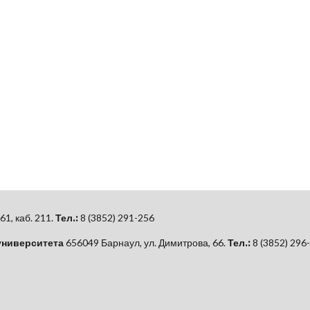
61, каб.
211.
Тел.:
8 (3852) 291-256
университета
656049 Барнаул, ул. Димитрова, 66.
Тел.:
8 (3852) 296