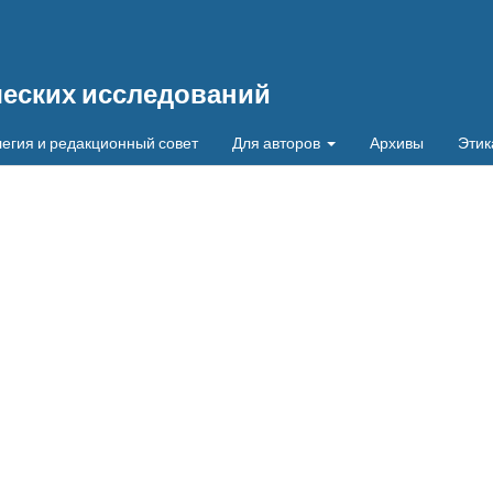
ческих исследований
егия и редакционный совет
Для авторов
Архивы
Этик