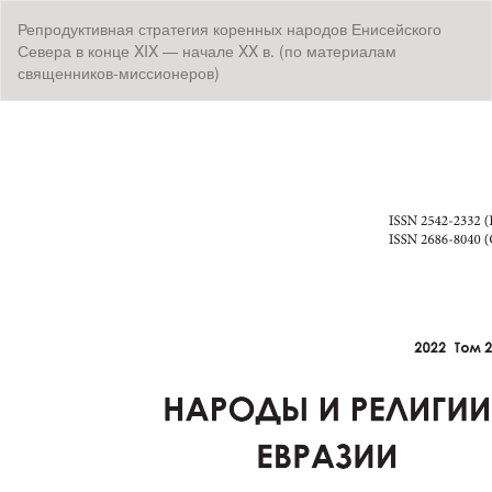
Вернуться
Репродуктивная стратегия коренных народов Енисейского
к
Севера в конце XIX — начале XX в. (по материалам
Подробностям
священников-миссионеров)
о
статье