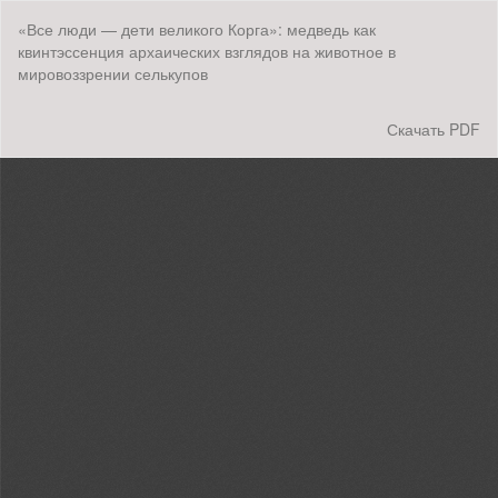
Вернуться
«Все люди — дети великого Корга»: медведь как
к
квинтэссенция архаических взглядов на животное в
Подробностям
мировоззрении селькупов
о
статье
Скачать
Скачать PDF