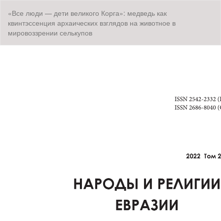
Вернуться
«Все люди — дети великого Корга»: медведь как
к
квинтэссенция архаических взглядов на животное в
Подробностям
мировоззрении селькупов
о
статье