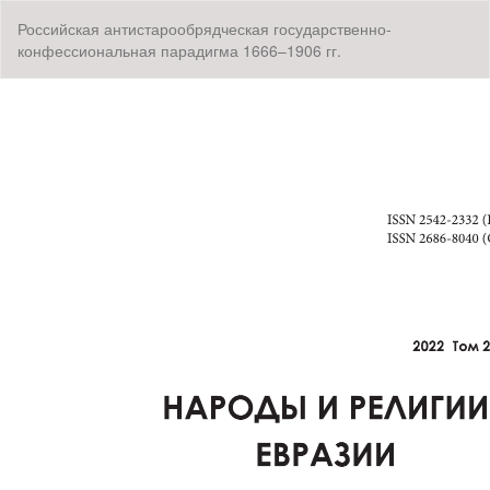
Вернуться
Российская антистарообрядческая государственно-
к
конфессиональная парадигма 1666–1906 гг.
Подробностям
о
статье