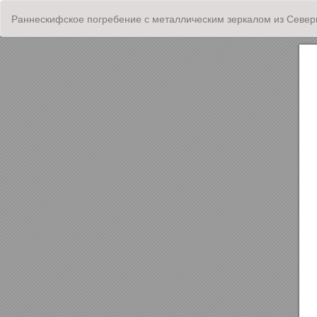
Вернуться
Раннескифское погребение с металлическим зеркалом из Север
к
Подробностям
о
статье