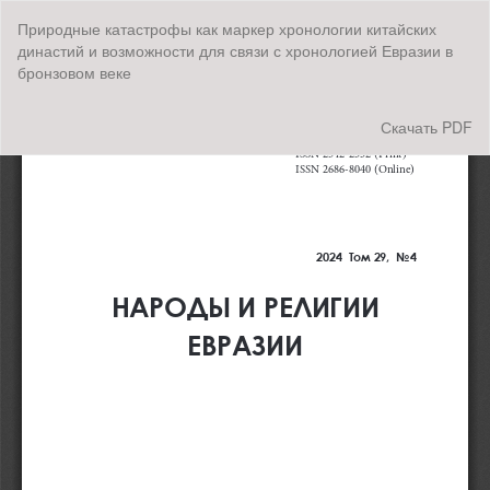
Вернуться
Природные катастрофы как маркер хронологии китайских
к
династий и возможности для связи с хронологией Евразии в
Подробностям
бронзовом веке
о
статье
Скачать
Скачать PDF