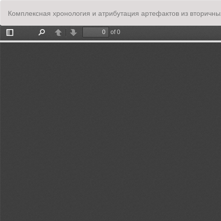
Вернуться
Комплексная хронология и атрибутация артефактов из вторичны
к
Подробностям
о
статье