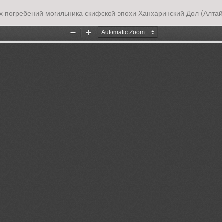
х погребений могильника скифской эпохи Ханхаринский Дол (Алтай