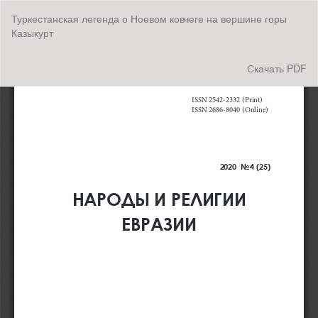
Вернуться
Туркестанская легенда о Ноевом ковчеге на вершине горы
к
Казыкурт
Подробностям
о
статье
Скачать
Скачать PDF