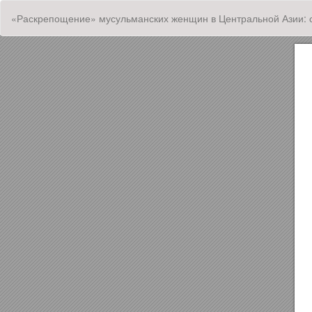
Вернуться
«Раскрепощение» мусульманских женщин в Центральной Азии: ст
к
Подробностям
о
статье