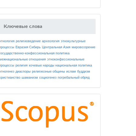
Ключевые слова
этнология
религиоведение
археология
этнокультурные
процессы
Евразия
Сибирь
Центральная Азия
мировоззрение
государственно-конфессиональная политика
межнациональные отношения
этноконфессиональные
процессы
религия
кочевые народы
национальная политика
этногенез
диаспоры
религиозные общины
ислам
буддизм
христианство
шаманизм
социогенез
погребальный обряд