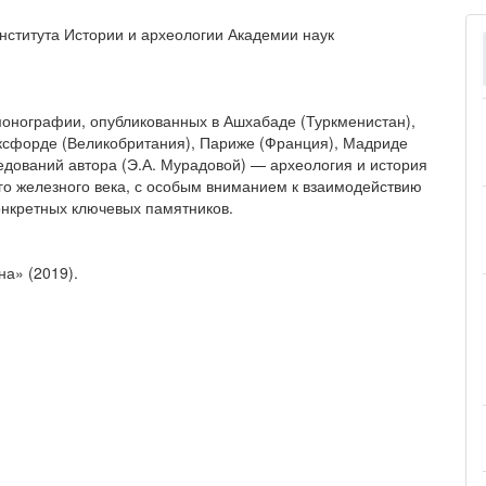
нститута Истории и археологии Академии наук
 монографии, опубликованных в Ашхабаде (Туркменистан),
Оксфорде (Великобритания), Париже (Франция), Мадриде
едований автора (Э.А. Мурадовой) — археология и история
го железного века, с особым вниманием к взаимодействию
онкретных ключевых памятников.
на» (2019).