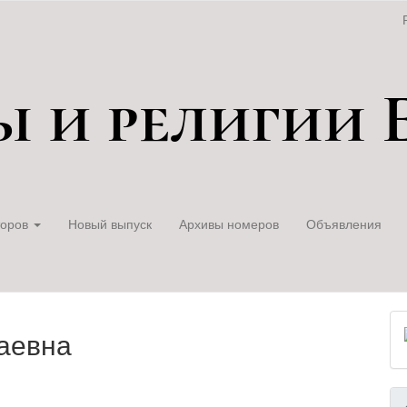
торов
Новый выпуск
Архивы номеров
Объявления
аевна