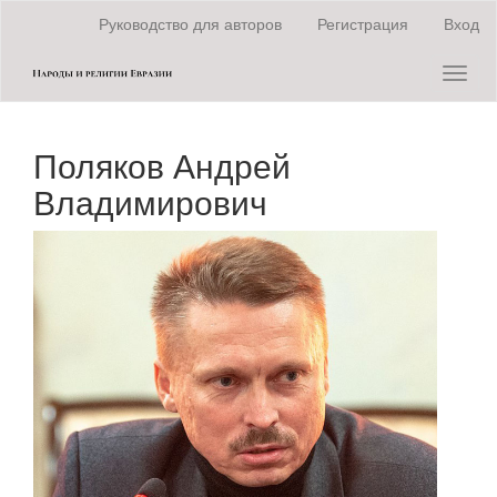
Быстрый
Руководство для авторов
Регистрация
Вход
переход
к
Toggl
содержанию
naviga
страницы
Главная
навигация
Поляков Андрей
Основное
содержание
Владимирович
Боковая
панель