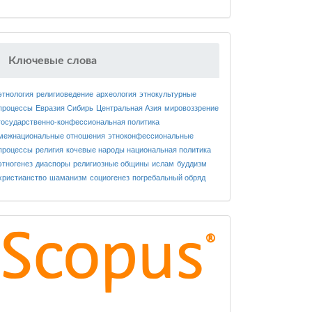
Ключевые слова
этнология
религиоведение
археология
этнокультурные
процессы
Евразия
Сибирь
Центральная Азия
мировоззрение
государственно-конфессиональная политика
межнациональные отношения
этноконфессиональные
процессы
религия
кочевые народы
национальная политика
этногенез
диаспоры
религиозные общины
ислам
буддизм
христианство
шаманизм
социогенез
погребальный обряд