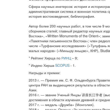
Сфера научных инетерсов: история и историогра
административная система и военная политика ср
история востоковедения; библиография.
Автор более 200 научных работ, в том числе 9 мо
сборников статей; главный редактор научных из
Востока», «Written Monuments of the Orient»; за
«Памятники письменности Востока»; член редкол
числе «Турфанские исследования» («Тулуфань я
малых народов» («Миньцзу яньцзю», КНР), Studia 
* Рейтинг Хирща по
РИНЦ
– 9;
* Индекс Хирша
SCOPUS
- 1.
Нагрыды и премии:
2013 г. — Премия им. С. Ф. Ольденбурга Правите
центра РАН за выдающиеся результаты в области
Азии.
2016 г. — звание Ученый Янцзы 讲座长江学者 (высше
достижения в области изучения древней и средне
2017 г. — медаль «Дружба» (Монголия).
2018 г. — медаль Ордена «За заслуги перед Респ