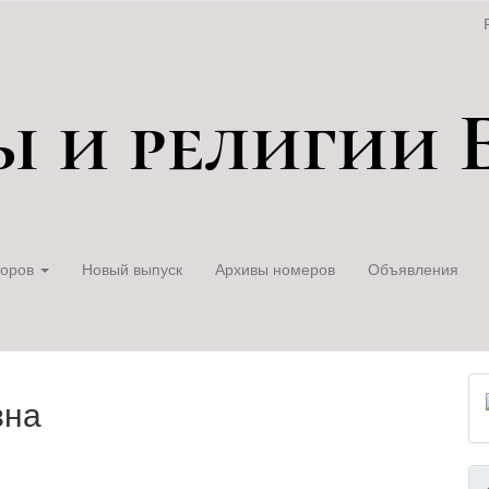
торов
Новый выпуск
Архивы номеров
Объявления
вна