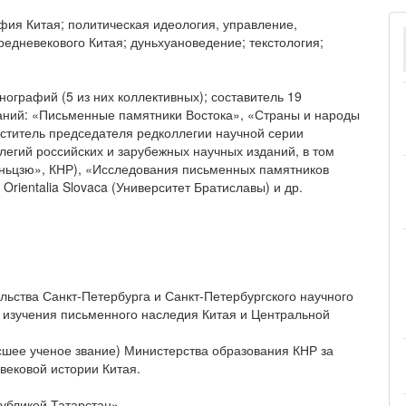
фия Китая; политическая идеология, управление,
едневекового Китая; дуньхуановедение; текстология;
нографий (5 из них коллективных); составитель 19
даний: «Письменные памятники Востока», «Страны и народы
меститель председателя редколлегии научной серии
легий российских и зарубежных научных изданий, в том
ньцзю», КНР), «Исследования письменных памятников
Orientalia Slovaca (Университет Братиславы) и др.
льства Санкт-Петербурга и Санкт-Петербургского научного
 изучения письменного наследия Китая и Центральной
е ученое звание) Министерства образования КНР за
вековой истории Китая.
убликой Татарстан».