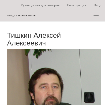
Быстрый
Руководство для авторов
Регистрация
Вход
переход
к
Toggl
содержанию
naviga
страницы
Главная
навигация
Тишкин Алексей
Основное
содержание
Алексеевич
Боковая
панель