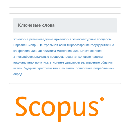
Ключевые слова
этнология
религиоведение
археология
этнокультурные процессы
Евразия
Сибирь
Центральная Азия
мировоззрение
государственно-
конфессиональная политика
межнациональные отношения
этноконфессиональные процессы
религия
кочевые народы
национальная политика
этногенез
диаспоры
религиозные общины
ислам
буддизм
христианство
шаманизм
социогенез
погребальный
обряд