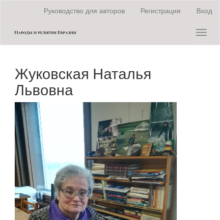
Быстрый
Руководство для авторов
Регистрация
Вход
переход
к
Toggl
содержанию
naviga
страницы
Главная
навигация
Жуковская Наталья
Основное
содержание
Львовна
Боковая
панель