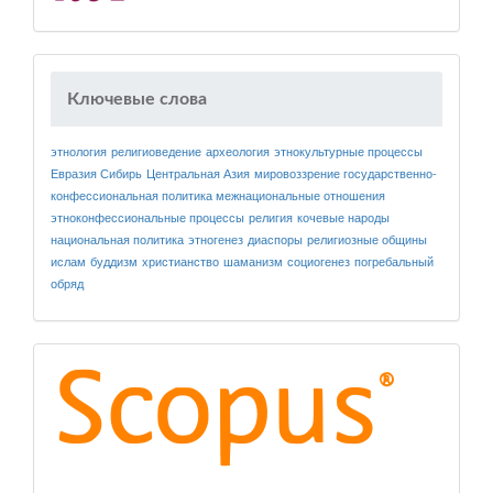
Ключевые слова
этнология
религиоведение
археология
этнокультурные процессы
Евразия
Сибирь
Центральная Азия
мировоззрение
государственно-
конфессиональная политика
межнациональные отношения
этноконфессиональные процессы
религия
кочевые народы
национальная политика
этногенез
диаспоры
религиозные общины
ислам
буддизм
христианство
шаманизм
социогенез
погребальный
обряд