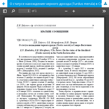
О статусе нахождения черного дрозда (Turdus merula) в Северо-Восточном Алтае