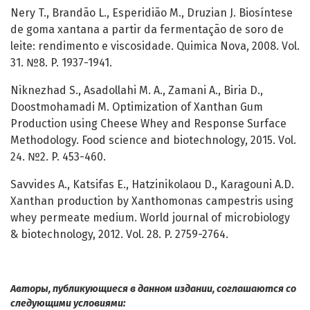
Nery T., Brandão L., Esperidião M., Druzian J. Biosíntese
de goma xantana a partir da fermentação de soro de
leite: rendimento e viscosidade. Quimica Nova, 2008. Vol.
31. №8. P. 1937-1941.
Niknezhad S., Asadollahi M. A., Zamani A., Biria D.,
Doostmohamadi M. Optimization of Xanthan Gum
Production using Cheese Whey and Response Surface
Methodology. Food science and biotechnology, 2015. Vol.
24. №2. P. 453-460.
Savvides A., Katsifas E., Hatzinikolaou D., Karagouni A.D.
Xanthan production by Xanthomonas campestris using
whey permeate medium. World journal of microbiology
& biotechnology, 2012. Vol. 28. P. 2759-2764.
Авторы, публикующиеся в данном издании, соглашаются со
следующими условиями: