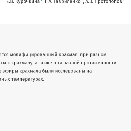
+
+
+
Е.В. Курочкина
Г.А. Гавриленко
А.В. Протопопов
ается модифицированный крахмал, при разном
ы к крахмалу, а также при разной протяженности
е эфиры крахмала были исследованы на
зных температурах.