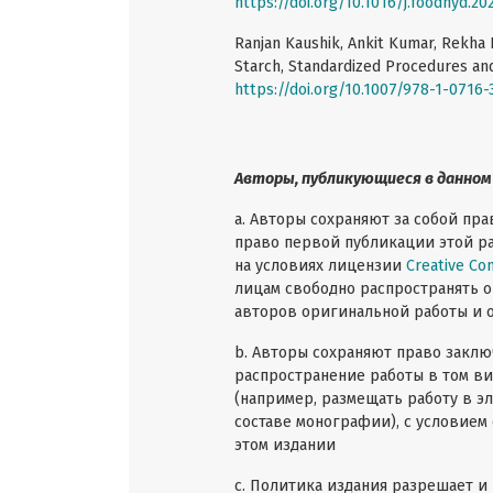
https://doi.org/10.1016/j.foodhyd.2
Ranjan Kaushik, Ankit Kumar, Rekha 
Starch, Standardized Procedures and
https://doi.org/10.1007/978-1-0716
Авторы, публикующиеся в данном
a. Авторы сохраняют за собой пр
право первой публикации этой ра
на условиях лицензии
Creative Co
лицам свободно распространять о
авторов оригинальной работы и 
b. Авторы сохраняют право заклю
распространение работы в том ви
(например, размещать работу в э
составе монографии), с условие
этом издании
с. Политика издания разрешает 