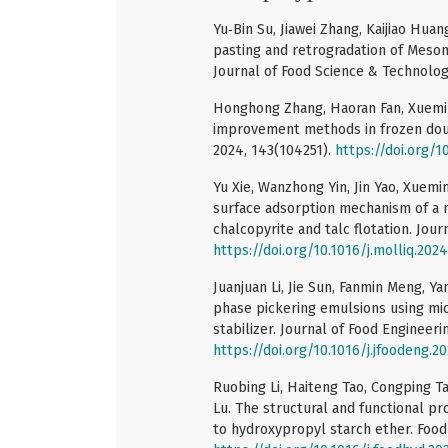
Yu‐Bin Su, Jiawei Zhang, Kaijiao Hua
pasting and retrogradation of Meson
Journal of Food Science & Technolog
Honghong Zhang, Haoran Fan, Xuemin
improvement methods in frozen doug
2024, 143(104251).
https://doi.org/10
Yu Xie, Wanzhong Yin, Jin Yao, Xueming
surface adsorption mechanism of a n
chalcopyrite and talc flotation. Jour
https://doi.org/10.1016/j.molliq.202
Juanjuan Li, Jie Sun, Fanmin Meng, Y
phase pickering emulsions using micr
stabilizer. Journal of Food Engineerin
https://doi.org/10.1016/j.jfoodeng.2
Ruobing Li, Haiteng Tao, Congping Tan
Lu. The structural and functional pr
to hydroxypropyl starch ether. Food