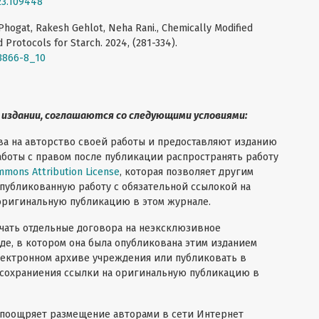
023.109448
Phogat, Rakesh Gehlot, Neha Rani., Chemically Modified
 Protocols for Starch. 2024, (281-334).
-3866-8_10
 издании, соглашаются со следующими условиями:
ава на авторство своей работы и предоставляют изданию
боты с правом после публикации распространять работу
mmons Attribution License
, которая позволяет другим
публикованную работу с обязательной ссылокой на
оригинальную публикацию в этом журнале.
чать отдельные договора на неэксклюзивное
де, в котором она была опубликована этим изданием
лектронном архиве учреждения или публиковать в
м сохраниения ссылки на оригинальную публикацию в
и поощряет размещение авторами в сети Интернет