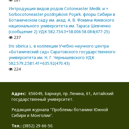
Интродукция видов родов Cotoneaster Medik. и ×
Sorbocotoneaster pozdnjakovii Pojark. флоры Сибири в
Ботаническом саду им. акад. А. В. Фомина Киевского
национального университета им. Тараса Шевченко
(сообщение 2) УДК 582.734.3+58.006:58.084(477-25)
237
Iris sibirica L. в коллекции Учебно-научного центра
«Ботанический сад» Саратовского государственного
университета им. Н. Г. Чернышевского УДК
582.579.2:581.41+635.92(470.43)
224
Адрес:
656049, Барнаул, пр. Ленина, 61, Алтайский
государственный университет.
Редакция журнала "Проблемы ботаники Южной
Сибири и Монголии".
Тел.:
(3852) 29-66-50.