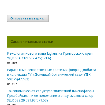
Отправить материал
Самые читаемые статьи
К экологии нового вида Juglans из Приморского края
УДК 504.732+582.475(571.6)
469
Раритетные лекарственные растения флоры Донбасса
в коллекции ГУ «Донецкий ботанический сад» УДК
502.75(477.62)
317
Таксономическая структура эпифитной лихенофлоры
Предбайкалья и ее положение в ряду смежных флор
УДК 582.29:581.93(571.53)
281