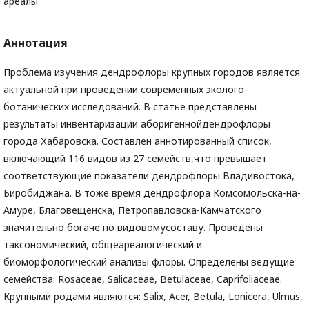
ареалы
Аннотация
Проблема изучения дендрофлоры крупных городов является
актуальной при проведении современных эколого-
ботанических исследований. В статье представлены
результаты инвентаризации аборигеннойдендрофлоры
города Хабаровска. Составлен аннотированный список,
включающий 116 видов из 27 семейств,что превышает
соответствующие показатели дендрофлоры Владивостока,
Биробиджана. В тоже время дендрофлора Комсомольска-на-
Амуре, Благовещенска, Петропавловска-Камчатского
значительно богаче по видовомусоставу. Проведены
таксономический, общеареалогический и
биоморфологический анализы флоры. Определены ведущие
семейства: Rosaceae, Salicaceae, Betulaceae, Caprifoliaceae.
Крупными родами являются: Salix, Acer, Betula, Lonicera, Ulmus,