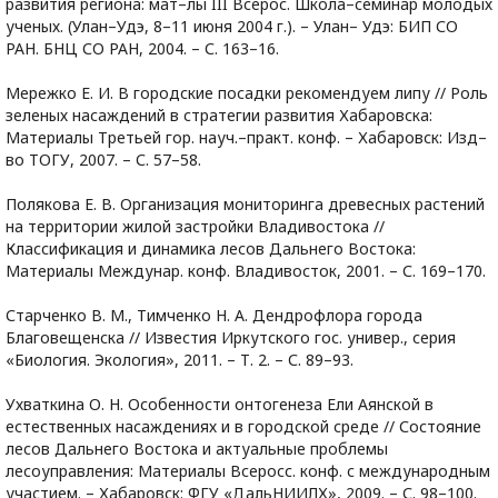
развития региона: мат–лы III Всерос. Школа–семинар молодых
ученых. (Улан–Удэ, 8–11 июня 2004 г.). – Улан– Удэ: БИП СО
РАН. БНЦ СО РАН, 2004. – С. 163–16.
Мережко Е. И. В городские посадки рекомендуем липу // Роль
зеленых насаждений в стратегии развития Хабаровска:
Материалы Третьей гор. науч.–практ. конф. – Хабаровск: Изд–
во ТОГУ, 2007. – С. 57–58.
Полякова Е. В. Организация мониторинга древесных растений
на территории жилой застройки Владивостока //
Классификация и динамика лесов Дальнего Востока:
Материалы Междунар. конф. Владивосток, 2001. – С. 169–170.
Старченко В. М., Тимченко Н. А. Дендрофлора города
Благовещенска // Известия Иркутского гос. универ., серия
«Биология. Экология», 2011. – Т. 2. – С. 89–93.
Ухваткина О. Н. Особенности онтогенеза Ели Аянской в
естественных насаждениях и в городской среде // Состояние
лесов Дальнего Востока и актуальные проблемы
лесоуправления: Материалы Всеросс. конф. с международным
участием. – Хабаровск: ФГУ «ДальНИИЛХ», 2009. – С. 98–100.