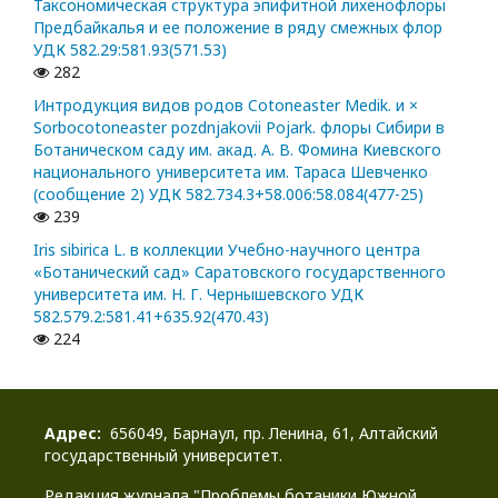
Таксономическая структура эпифитной лихенофлоры
Предбайкалья и ее положение в ряду смежных флор
УДК 582.29:581.93(571.53)
282
Интродукция видов родов Cotoneaster Medik. и ×
Sorbocotoneaster pozdnjakovii Pojark. флоры Сибири в
Ботаническом саду им. акад. А. В. Фомина Киевского
национального университета им. Тараса Шевченко
(сообщение 2) УДК 582.734.3+58.006:58.084(477-25)
239
Iris sibirica L. в коллекции Учебно-научного центра
«Ботанический сад» Саратовского государственного
университета им. Н. Г. Чернышевского УДК
582.579.2:581.41+635.92(470.43)
224
Адрес:
656049, Барнаул, пр. Ленина, 61, Алтайский
государственный университет.
Редакция журнала "Проблемы ботаники Южной