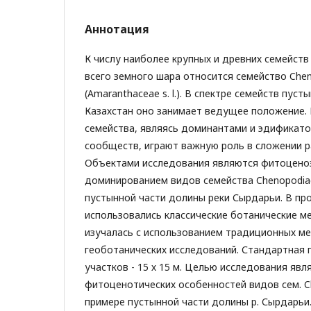
Аннотация
К числу наиболее крупных и древних семейств
всего земного шара относится семейство Che
(Amaranthaceae s. l.). В спектре семейств пус
Казахстан оно занимает ведущее положение.
семейства, являясь доминантами и эдификат
сообществ, играют важную роль в сложении р
Объектами исследования являются фитоценоз
доминированием видов семейства Chenopodia
пустынной части долины реки Сырдарьи. В пр
использовались классические ботанические м
изучалась с использованием традиционных м
геоботанических исследований. Стандартная
участков - 15 х 15 м. Целью исследования явл
фитоценотических особенностей видов сем. C
примере пустынной части долины р. Сырдарьи