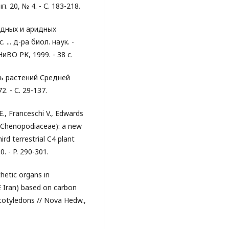
п. 20, № 4. - С. 183-218.
идных и аридных
.. д-ра биол. наук. -
ВО РК, 1999. - 38 с.
ль растений Средней
. - С. 29-137.
., Franceschi V., Edwards
ci (Chenopodiaceae): a new
rd terrestrial C4 plant
0. - P. 290-301.
hetic organs in
 Iran) based on carbon
cotyledons // Nova Hedw.,