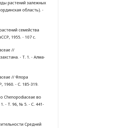
виды растений залежных
ординская область). -
 растений семейства
СР, 1955. - 107 с.
aceae //
стана. - Т. 1. - Алма-
aceae // Флора
, 1960. - С. 185-319.
о Chenopodiaceae во
 - Т. 96, № 5. - С. 441-
стительности Средней