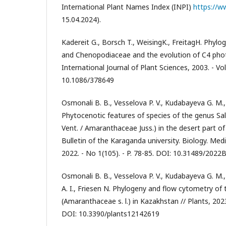
International Plant Names Index (INPI)
https://ww
15.04.2024).
Kadereit G., Borsch T., WeisingK., FreitagH. Phy
and Chenopodiaceae and the evolution of C4 phot
International Journal of Plant Sciences, 2003. - Vol
10.1086/378649
Osmonali B. B., Vesselova P. V., Kudabayeva G. M.
Phytocenotic features of species of the genus Sa
Vent. / Amaranthaceae Juss.) in the desert part of 
Bulletin of the Karaganda university. Biology. Med
2022. - No 1(105). - P. 78-85. DOI: 10.31489/202
Osmonali B. B., Vesselova P. V., Kudabayeva G. M.
A. I., Friesen N. Phylogeny and flow cytometry of
(Amaranthaceae s. l.) in Kazakhstan // Plants, 2023.
DOI: 10.3390/plants12142619