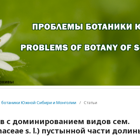
рхивы
мы ботаники Южной Сибири и Монголии
/
Статьи
в с доминированием видов сем.
aceae s. l.) пустынной части долин