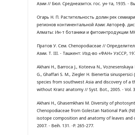
Азии // Бюл. Среднеазитск. гос. ун-та, 1935. - Вы
Огарь Н. П. Растительность долин рек семиар
регионов континентальной Азии: Автореф. дисс. .
Алматы: Ин-т ботаники и фитоинтродукции МНи
Пратов У. Сем. Chenopodiaceae // Определите
Азии. Т. III. - Ташкент: Изд-во «ФАН» УзССР, 1972
Akhani H., Barroca J., Koteeva N., Voznesenskaya E
G., Ghaffari S. M., Ziegler H. Bienertia sinuspersi
species from southwest Asia and discovery of a thi
without Kranz anatomy // Syst. Bot., 2005. - Vol. 3
Akhani H., Ghasemkhani M. Diversity of photosynt
Chenopodiaceae from Golestan National Park (NE
isotope composition and anatomy of leaves and 
2007. - Beih. 131. -P. 265-277.