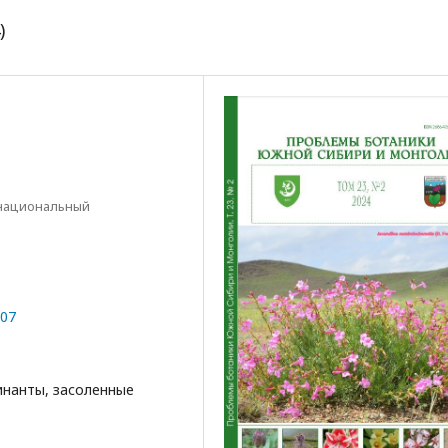
)
 национальный
107
инанты, засоленные