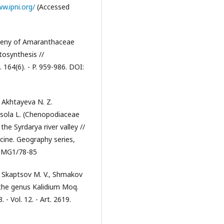
w.ipni.org/
(Accessed
logeny of Amaranthaceae
osynthesis //
. 164(6). - P. 959-986. DOI:
, Akhtayeva N. Z.
lsola L. (Chenopodiaceae
the Syrdarya river valley //
icine. Geography series,
2BMG1/78-85
, Skaptsov M. V., Shmakov
 the genus Kalidium Moq.
 - Vol. 12. - Art. 2619.