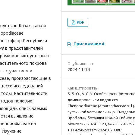
PDF
 пустынь Казахстана и
nopodiaceae
тынных флор Республики
Приложение А
 Ряд представителей
орами многих пустынных
астительного покрова.
Опубликован
2024-11-14
ы с участием и
ceae, произрастающие в
оцессе исследований
Как цитировать
етоды. Растительность
Б. Б. О., А. С. У. Особенности фитоцен
доминированием видов сем.
етодов полевых
Chenopodiaceae (Amaranthaceae s. l.)
 площадь описываемых
пустынной части долины р. Сырдарьи 
яется выявление
Проблемы ботаники Южной Сибири 
henopodiaceae на
Монголии, 2024. Т. 23, № 2. С. 291-297
10.14258/pbssm.2024107. URL:
. Изучение