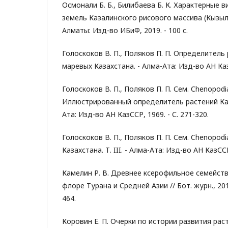
Осмонали Б. Б., Билибаева Б. К. Характерные 
земель Казалинского рисового массива (Кызыл
Алматы: Изд-во ИБиФ, 2019. - 100 с.
Голоскоков В. П., Поляков П. П. Определитель
маревых Казахстана. - Алма-Ата: Изд-во АН КазС
Голоскоков В. П., Поляков П. П. Сем. Chenopodi
Иллюстрированный определитель растений Казах
Ата: Изд-во АН КазССР, 1969. - С. 271-320.
Голоскоков В. П., Поляков П. П. Сем. Chenopodi
Казахстана. Т. III. - Алма-Ата: Изд-во АН КазССР
Камелин Р. В. Древнее ксерофильное семейств
флоре Турана и Средней Азии // Бот. журн., 2011.
464.
Коровин Е. П. Очерки по истории развития ра