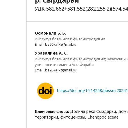
УДК 582.662+581.552(282.255.2)(574.54
Осмонали Б. Б.
Институт ботаники и фитоинтродуции
Email: be96ka_kz@mail.ru
Уразалина А. С.
Институт ботаники и фитоинтродуции; Казахский
университет имени Аль-Фараби
Email: be96ka_kz@mail.ru
https://doi.org/10.14258/pbssm.2024
Долина реки Сырдарьи, дом
Ключевые слова:
территории, фитоценозы, Chenopodiaceae