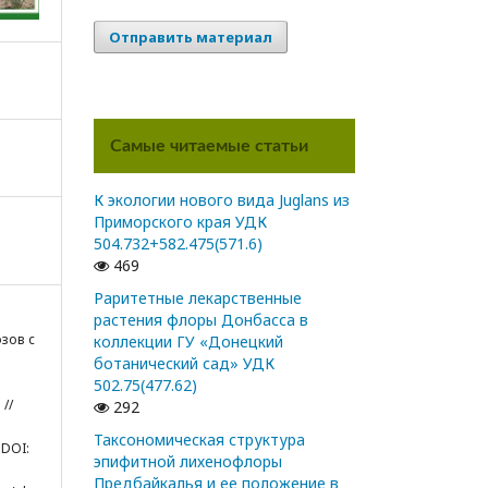
Отправить материал
Самые читаемые статьи
К экологии нового вида Juglans из
Приморского края УДК
504.732+582.475(571.6)
469
Раритетные лекарственные
растения флоры Донбасса в
озов с
коллекции ГУ «Донецкий
ботанический сад» УДК
502.75(477.62)
//
292
и
Таксономическая структура
 DOI:
эпифитной лихенофлоры
Предбайкалья и ее положение в