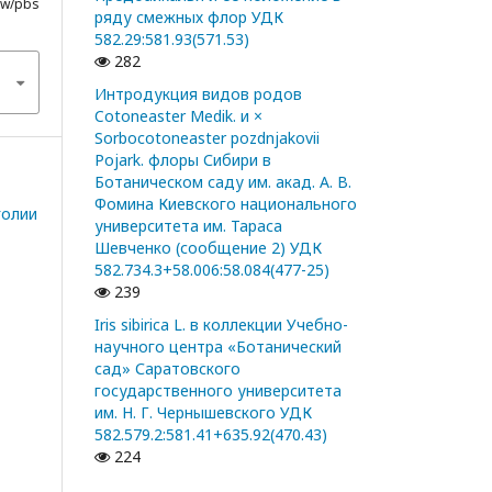
iew/pbs
ряду смежных флор УДК
582.29:581.93(571.53)
282
Интродукция видов родов
Cotoneaster Medik. и ×
Sorbocotoneaster pozdnjakovii
Pojark. флоры Сибири в
Ботаническом саду им. акад. А. В.
Фомина Киевского национального
голии
университета им. Тараса
Шевченко (сообщение 2) УДК
582.734.3+58.006:58.084(477-25)
239
Iris sibirica L. в коллекции Учебно-
научного центра «Ботанический
сад» Саратовского
государственного университета
им. Н. Г. Чернышевского УДК
582.579.2:581.41+635.92(470.43)
224