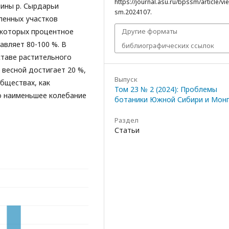
https://journal.asu.ru/bpssm/article/v
ины р. Сырдарьи
sm.2024107.
оленных участков
 которых процентное
Другие форматы
авляет 80-100 %. В
библиографических ссылок
ставе растительного
 весной достигает 20 %,
Выпуск
обществах, как
Том 23 № 2 (2024): Проблемы
о наименьшее колебание
ботаники Южной Сибири и Мон
Раздел
Статьи