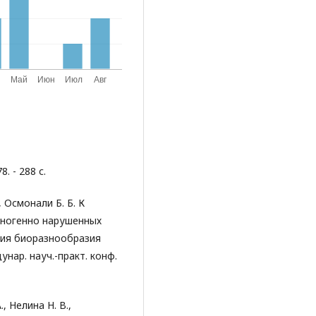
. - 288 с.
, Осмонали Б. Б. К
хногенно нарушенных
ния биоразнообразия
нар. науч.-практ. конф.
, Нелина Н. В.,