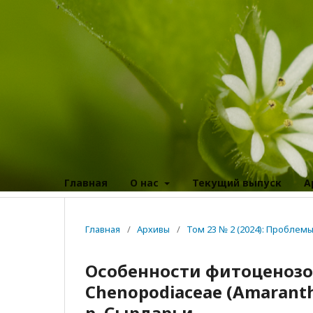
Главная
О нас
Текущий выпуск
А
Главная
/
Архивы
/
Том 23 № 2 (2024): Пробле
Особенности фитоценозо
Chenopodiaceae (Amaranth
р. Сырдарьи