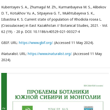
Kubentayev S. A., Zhumagul M. Zh., Kurmanbayeva M. S., Alibekov
D. T., Kotukhov Yu. A., Sitpayeva G. T., Mukhtubayeva S. K.,
Izbastina K. S. Current state of population of Rhodiola rosea L.
(Crassulaceae) in East Kazakhstan // Botanical Studies, 2021. - Vol.
62 (19). - 20 p. DOI: 10.1186/s40529-021-00327-4
GBIF. URL:
https://www.gbif.org/
. (Accessed 11 May 2024).
iNaturalist. URL:
https://www.inaturalist.org/
. (Accessed 11 May
2024).