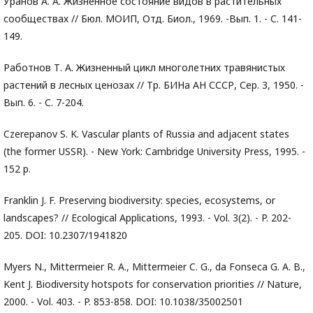
Уранов А. А. Жизненное состояние видов в растительных
сообществах // Бюл. МОИП, Отд. Биол., 1969. -Вып. 1. - С. 141-
149.
Работнов Т. А. Жизненный цикл многолетних травянистых
растений в лесных ценозах // Тр. БИНа АН СССР, Сер. 3, 1950. -
Вып. 6. - С. 7-204.
Czerepanov S. K. Vascular plants of Russia and adjacent states
(the former USSR). - New York: Cambridge University Press, 1995. -
152 p.
Franklin J. F. Preserving biodiversity: species, ecosystems, or
landscapes? // Ecological Applications, 1993. - Vol. 3(2). - P. 202-
205. DOI: 10.2307/1941820
Myers N., Mittermeier R. A., Mittermeier C. G., da Fonseca G. A. B.,
Kent J. Biodiversity hotspots for conservation priorities // Nature,
2000. - Vol. 403. - P. 853-858. DOI: 10.1038/35002501