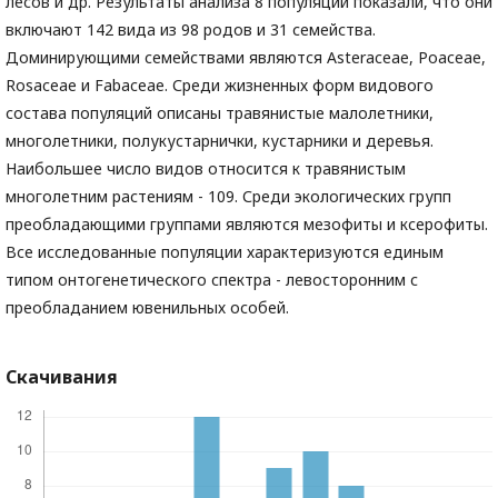
лесов и др. Результаты анализа 8 популяций показали, что они
включают 142 вида из 98 родов и 31 семейства.
Доминирующими семействами являются Asteraceae, Poaceae,
Rosaceae и Fabaceae. Среди жизненных форм видового
состава популяций описаны травянистые малолетники,
многолетники, полукустарнички, кустарники и деревья.
Наибольшее число видов относится к травянистым
многолетним растениям - 109. Среди экологических групп
преобладающими группами являются мезофиты и ксерофиты.
Все исследованные популяции характеризуются единым
типом онтогенетического спектра - левосторонним с
преобладанием ювенильных особей.
Скачивания