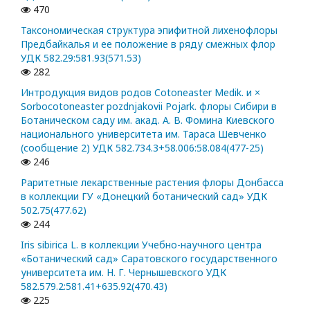
470
Таксономическая структура эпифитной лихенофлоры
Предбайкалья и ее положение в ряду смежных флор
УДК 582.29:581.93(571.53)
282
Интродукция видов родов Cotoneaster Medik. и ×
Sorbocotoneaster pozdnjakovii Pojark. флоры Сибири в
Ботаническом саду им. акад. А. В. Фомина Киевского
национального университета им. Тараса Шевченко
(сообщение 2) УДК 582.734.3+58.006:58.084(477-25)
246
Раритетные лекарственные растения флоры Донбасса
в коллекции ГУ «Донецкий ботанический сад» УДК
502.75(477.62)
244
Iris sibirica L. в коллекции Учебно-научного центра
«Ботанический сад» Саратовского государственного
университета им. Н. Г. Чернышевского УДК
582.579.2:581.41+635.92(470.43)
225