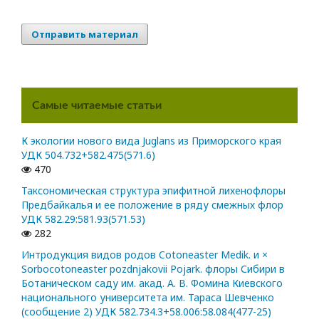
Отправить материал
Самые читаемые статьи
К экологии нового вида Juglans из Приморского края
УДК 504.732+582.475(571.6)
470
Таксономическая структура эпифитной лихенофлоры
Предбайкалья и ее положение в ряду смежных флор
УДК 582.29:581.93(571.53)
282
Интродукция видов родов Cotoneaster Medik. и ×
Sorbocotoneaster pozdnjakovii Pojark. флоры Сибири в
Ботаническом саду им. акад. А. В. Фомина Киевского
национального университета им. Тараса Шевченко
(сообщение 2) УДК 582.734.3+58.006:58.084(477-25)