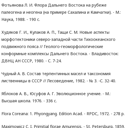
Фотьянова Л. И. Флора Дальнего Востока на рубеже
палеогена и неогена (на примере Сахалина и Камчатки). - М.:
Наука, 1988. - 190 с.
Худяков Г. И., Кулаков А. П., Тащи С. М. Новые аспекты
морфотектоники северо-западной части Тихоокеанского
подвижного пояса // Геолого-геоморфологические
конформные комплексы Дальнего Востока. - Владивосток:
ДВНЦ АН СССР, 1980. - С. 7-24.
Чудный А. В. Состав терпентинных масел и таксономия
лиственницы в СССР // Лесоведение, 1982. - № 3. -С. 32-40.
Яблоков А. В., Юсуфов А. Г. Эволюционное учение. - М.:
Высшая школа. 1976. - 336 с.
Flora Coreana: 1. Phyongyang. Edition Acad. - RPDC, 1972. - 278 p.
Maximowicz C. I. Primitial florae Amurensis. - St. Petersburg, 1859.