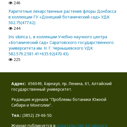
246
Раритетные лекарственные растения флоры Донбасса
в коллекции ГУ «Донецкий ботанический сад» УДК
502.75(477.62)
244
Iris sibirica L. в коллекции Учебно-научного центра
«Ботанический сад» Саратовского государственного
университета им. Н. Г. Чернышевского УДК
582.579.2:581.41+635.92(470.43)
225
Адрес:
656049, Барнаул, пр. Ленина, 61, Алтайский
государственный университет.
Редакция журнала "Проблемы ботаники Южной
Сибири и Монголии".
Тел.:
(3852) 29-66-50.
Журнал публикуется в
издательстве Алтайского