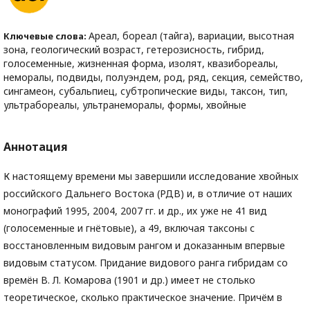
Ареал, бореал (тайга), вариации, высотная
Ключевые слова:
зона, геологический возраст, гетерозисность, гибрид,
голосеменные, жизненная форма, изолят, квазибореалы,
неморалы, подвиды, полуэндем, род, ряд, секция, семейство,
сингамеон, субальпиец, субтропические виды, таксон, тип,
ультрабореалы, ультранеморалы, формы, хвойные
Аннотация
К настоящему времени мы завершили исследование хвойных
российского Дальнего Востока (РДВ) и, в отличие от наших
монографий 1995, 2004, 2007 гг. и др., их уже не 41 вид
(голосеменные и гнётовые), а 49, включая таксоны с
восстановленным видовым рангом и доказанным впервые
видовым статусом. Придание видового ранга гибридам со
времён В. Л. Комарова (1901 и др.) имеет не столько
теоретическое, сколько практическое значение. Причём в