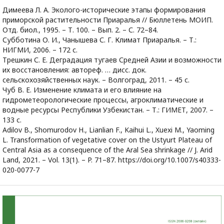
Димеева Л. А. Эколого-исторические этапы формирования
приморской растительности Приаралья // Бюллетень МОИП.
Отд. биол., 1995. – Т. 100. – Вып. 2. – С. 72–84.
Субботина О. И., Чанышева С. Г. Климат Приаралья. – Т.:
НИГМИ, 2006. – 172 с.
Трешкин С. Е. Деградация тугаев Средней Азии и возможности
их восстановления: автореф. … дисс. док.
сельскохозяйственных наук. – Волгоград, 2011. – 45 с.
Чуб В. Е. Изменение климата и его влияние на
гидрометеорологические процессы, агроклиматические и
водные ресурсы Республики Узбекистан. – Т.: ГИМЕТ, 2007. –
133 с.
Adilov B., Shomurodov H., Lianlian F., Kaihui L., Xuexi M., Yaoming
L. Transformation of vegetative cover on the Ustyurt Plateau of
Central Asia as a consequence of the Aral Sea shrinkage // J. Arid
Land, 2021. – Vol. 13(1). – P. 71–87. https://doi.org/10.1007/s40333-
020-0077-7