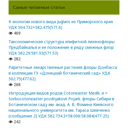
Самые читаемые статьи
К экологии нового вида Juglans из Приморского края
УДК 504.732+582.475(571.6)
469
Таксономическая структура эпифитной лихенофлоры
Предбайкалья и ее положение в ряду смежных флор
УДК 582.29:581.93(571.53)
282
Раритетные лекарственные растения флоры Донбасса
в коллекции ГУ «Донецкий ботанический сад» УДК
502.75(477.62)
268
Интродукция видов родов Cotoneaster Medik. и ×
Sorbocotoneaster pozdnjakovii Pojark. флоры Сибири в
Ботаническом саду им. акад. А. В. Фомина Киевского
национального университета им. Тараса Шевченко
(сообщение 2) УДК 582.734.3+58.006:58.084(477-25)
242