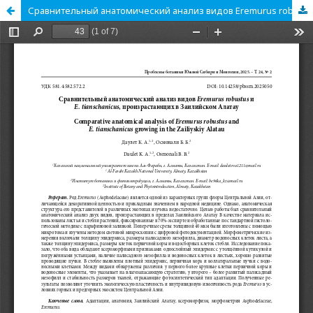
Сравнительный анатомический анализ видов Eremurus robustus и E. tianschanicus, произрастающих в Заилийском Алатау