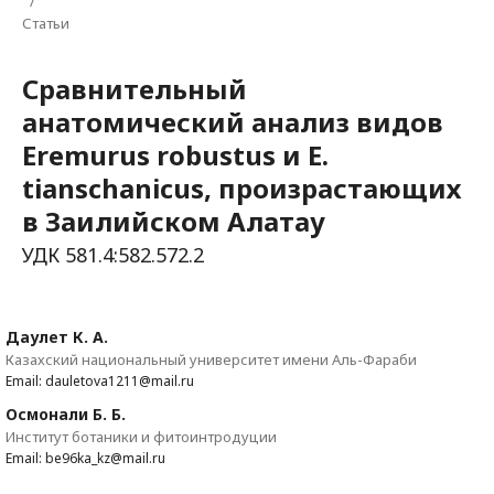
/
Статьи
Сравнительный
анатомический анализ видов
Eremurus robustus и E.
tianschanicus, произрастающих
в Заилийском Алатау
УДК 581.4:582.572.2
Даулет К. А.
Казахский национальный университет имени Аль-Фараби
Email: dauletova1211@mail.ru
Осмонали Б. Б.
Институт ботаники и фитоинтродуции
Email: be96ka_kz@mail.ru