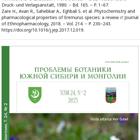
Druck- und Verlagsanstalt, 1980. – Bd. 165. – P. 1–67.
Zare H., Avan R., Sahebkar A., Eghbali S. et al. Phytochemistry and
pharmacological properties of Eremurus species: a review // Journal
of Ethnopharmacology, 2018. – Vol. 214. – P. 230–243.
https://doi.org/10.1016/j.jep.2017.12.019.