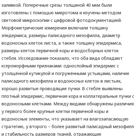
заливкой. Поперечные срезы толщиной 40 мкм были
изготовлены с помощью микротома и изучены методом
световой микроскопии с цифровой фотодокументацией.
Морфометрические измерения включали толщину
эпидермиса, размеры палисадного мезофилла, диаметр
водоносных клеток листа, а также толщину эпидермиса,
размеры клеток первичной коры и водосборных клеток
стебля. Исследование показало, что оба вида обладают
ксероморфными признаками: однослойный эпидермис с
утолщённой кутикулой и погружёнными устьицами, наличие
палисадного мезофилла и водоносных клеток в листьях,
хорошо развитые проводящие пучки. В стебле выявлены
плотный эпидермис, первичная кора и коллатеральные пучки с
водоносными клетками. Между видами обнаружены различия:
у первого более крупные клетки первичной коры и
водоносные элементы, что указывает на влагозапасающую
стратегию, у второго – более развитый палисадный мезофилл
и стабильность размеров тканей, отражающие