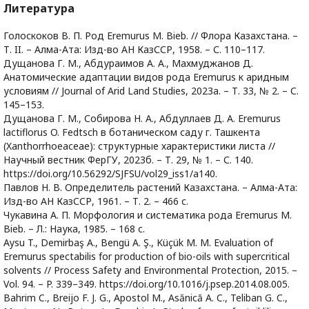
Литература
Голоскоков В. П. Род Eremurus M. Bieb. // Флора Казахстана. –
Т. II. – Алма-Ата: Изд-во АН КазССР, 1958. – С. 110–117.
Дущанова Г. М., Абдураимов А. А., Махмуджанов Д.
Анатомические адаптации видов рода Eremurus к аридным
условиям // Journal of Arid Land Studies, 2023а. – Т. 33, № 2. – С.
145–153.
Дущанова Г. М., Собирова Н. А., Абдуллаев Д. А. Eremurus
lactiflorus O. Fedtsch в ботаническом саду г. Ташкента
(Xanthorrhoeaceae): структурные характеристики листа //
Научный вестник ФерГУ, 2023б. – Т. 29, № 1. – С. 140.
https://doi.org/10.56292/SJFSU/vol29_iss1/a140.
Павлов Н. В. Определитель растений Казахстана. – Алма-Ата:
Изд-во АН КазССР, 1961. – Т. 2. – 466 с.
Чукавина А. П. Морфология и систематика рода Eremurus M.
Bieb. – Л.: Наука, 1985. – 168 с.
Aysu T., Demirbaş A., Bengü A. Ş., Küçük M. M. Evaluation of
Eremurus spectabilis for production of bio-oils with supercritical
solvents // Process Safety and Environmental Protection, 2015. –
Vol. 94. – P. 339–349. https://doi.org/10.1016/j.psep.2014.08.005.
Bahrim C., Breijo F. J. G., Apostol M., Asănică A. C., Teliban G. C.,