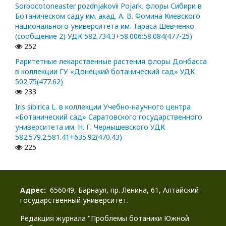
Sorbocotoneaster pozdnjakovii Pojark. флоры Сибири в
Ботаническом саду им. акад. А. В. Фомина Киевского
национального университета им. Тараса Шевченко
(сообщение 2) УДК 582.734.3+58.006:58.084(477-25)
252
Раритетные лекарственные растения флоры Донбасса
в коллекции ГУ «Донецкий ботанический сад» УДК
502.75(477.62)
233
Iris sibirica L. в коллекции Учебно-научного центра
«Ботанический сад» Саратовского государственного
университета им. Н. Г. Чернышевского УДК
582.579.2:581.41+635.92(470.43)
225
Адрес:
656049, Барнаул, пр. Ленина, 61, Алтайский
государственный университет.
Редакция журнала "Проблемы ботаники Южной