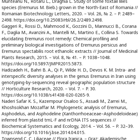
Munteanu N., Rotaru L., Draghia L. Study of some foxtail lilies
species (Eremurus M. Bieb.) grown in the North-East of Romania //
Romanian Biotechnology Letters, 2020. – Vol. 26, № 2. – P. 2489–
2498. https://doi.org/10.25083/rbl/26.2/2489.2498.
Gaggeri R., Rossi D., Mahmood K., Gozzini D., Mannucci B., Corana
F., Daglia M., Avanzini A., Mantelli M., Martino E., Collina S. Towards
elucidating Eremurus root remedy: Chemical profiling and
preliminary biological investigations of Eremurus persicus and
Eremurus spectabilis root ethanolic extracts // Journal of Medicinal
Plants Research, 2015. – Vol. 8, № 41. – P. 1038–1048.
https://doi.org/10.5897/JMPR2015.5873.
Hadizadeh H., Bahri B. A., Qi P., Wilde H. D., Devos K. M. Intra- and
interspecific diversity analyses in the genus Eremurus in Iran using
genotyping-by-sequencing reveal geographic population structure
// Horticulture Research, 2020. – Vol. 7. – P. 30.
https://doi.org/10.1038/s41438-020-0265-9.
Naderi Safar K. S., Kazempour Osaloo S., Assadi M., Zarrei M.,
Khoshsokhan Mozaffar M. Phylogenetic analysis of Eremurus,
Asphodelus, and Asphodeline (Xanthorrhoeaceae–Asphodeloideae)
inferred from plastid trnL-F and nrDNA ITS sequences //
Biochemical Systematics and Ecology, 2014. – Vol. 56. – P. 32–39.
https://doi.org/10.1016/j.bse.2014.04.015.
Townsend C. C. Liliaceae // Flora Iranica. – Graz: Akademische