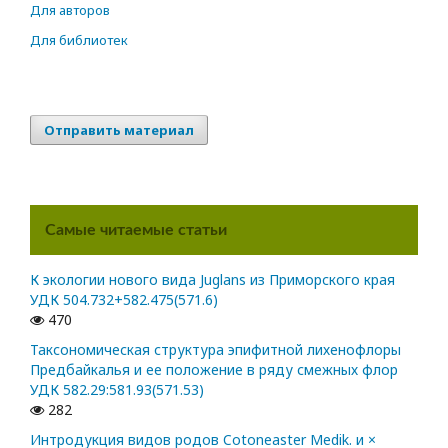
Для авторов
Для библиотек
Отправить материал
Самые читаемые статьи
К экологии нового вида Juglans из Приморского края
УДК 504.732+582.475(571.6)
470
Таксономическая структура эпифитной лихенофлоры
Предбайкалья и ее положение в ряду смежных флор
УДК 582.29:581.93(571.53)
282
Интродукция видов родов Cotoneaster Medik. и ×