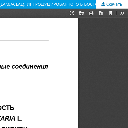
Скачать
ХИМИЧЕСКИЙ ПРОФИЛЬ И БИОЛОГИЧЕСКАЯ АКТИВНОСТЬ ФЛАВОНОИДОВ И ФЕНИЛПРОПАНОИДОВ NEPETA CATARIA L. (LAMIACEAE), ИНТРОДУЦИРОВАННОГО В ВОСТОЧНОЙ СИБИРИ