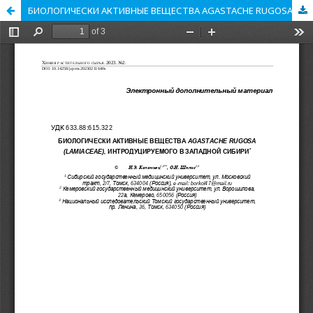
БИОЛОГИЧЕСКИ АКТИВНЫЕ ВЕЩЕСТВА AGASTACHE RUGOSA (LAMIACEAE), ИНТРОДУЦИРУЕМОГО В ЗАПАДНОЙ СИБИРИ