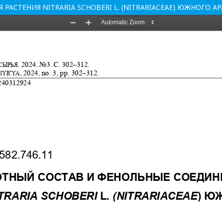
АСТЕНИЯ NITRARIA SCHOBERI L. (NITRARIACEAE) ЮЖНОГО А