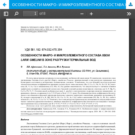
ОСОБЕННОСТИ МАКРО- И МИКРОЭЛЕМЕНТНОГО СОСТАВА ХВОИ LARIX GMELINII В ЗОНЕ РАЗГРУЗКИ ТЕРМАЛЬНЫХ ВОД