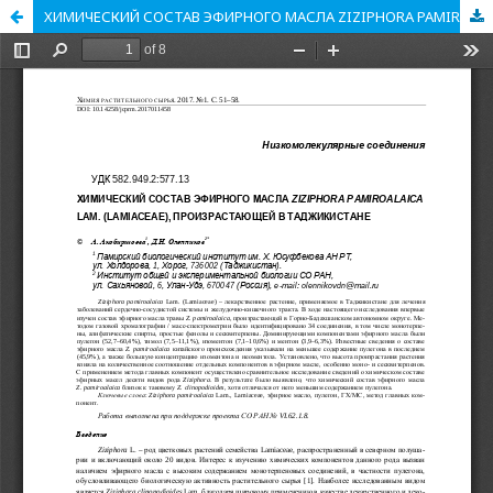
ХИМИЧЕСКИЙ СОСТАВ ЭФИРНОГО МАСЛА ZIZIPHORA PAMIROALAICA LAM. (LAMIACEAE), ПРОИЗРАСТАЮЩЕЙ В ТАДЖИКИСТАНЕ