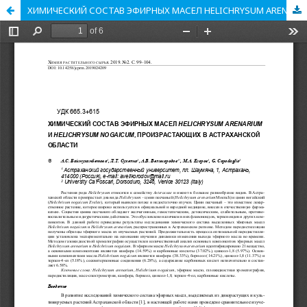
ХИМИЧЕСКИЙ СОСТАВ ЭФИРНЫХ МАСЕЛ HELICHRYSUM ARENARIUM И HELICHRYSUM NOGAICUM, ПРОИЗРАСТАЮЩИХ В АСТРАХАНСКОЙ ОБЛАСТИ